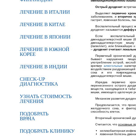
двенадцатиперстной кишки
Острый дуоденит
встречае
ЛЕЧЕНИЕ В ИТАЛИИ
Выделяют
первично хрон
заболеванием, и
вторично х
гастрит, язвенная болезнь, па
ЛЕЧЕНИЕ В КИТАЕ
Воспалительный процесс м
дуоденит называется
диффуз
ЛЕЧЕНИЕ В ЯПОНИИ
Если воспалительны
двенадцатиперстной кишки (б
двенадцатиперстную кишк
(папиллит), или ближайшую к
ЛЕЧЕНИЕ В ЮЖНОЙ
–
дуоденит считают локаль
КОРЕЕ
Первичный хронический ду
бывают нарушения пищев
употребление острой, кисло
ЛЕЧЕНИЕ В ИНДИИ
крепкие
алкогольные
напитки
воздействием раздражающей 
сока и его повреждающ
двенадцатиперстной кишки.
CHECK-UP
Изредка первично хро
ДИАГНОСТИКА
перенесенного острого дуод
веществ, находящихся в таба
кишки, имеющего щелочную р
УЗНАТЬ СТОИМОСТЬ
Механизм развития дуодени
ЛЕЧЕНИЯ
Предполагается, что прои
желудочного сока, и факто
способность клеток.
ПОДОБРАТЬ
ВРАЧА
Вторичный хронический ду
Считается, что
основные пр
ПОДОБРАТЬ КЛИНИКУ
хеликобактерная инфек
язвенная болезнь двена