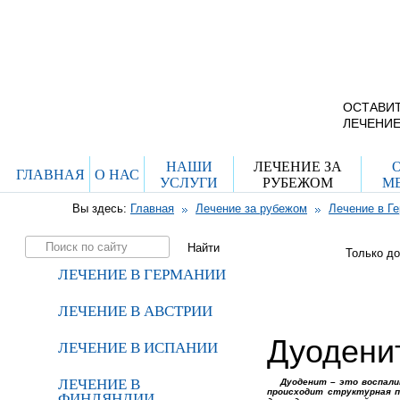
г. Москва, ул. Ро
дом 29, стр. 8
Схема проезда
ОСТАВИТ
ЛЕЧЕНИЕ
НАШИ
ЛЕЧЕНИЕ ЗА
ГЛАВНАЯ
О НАС
УСЛУГИ
РУБЕЖОМ
М
Вы здесь:
Главная
Лечение за рубежом
Лечение в Г
Только д
ЛЕЧЕНИЕ В ГЕРМАНИИ
ЛЕЧЕНИЕ В АВСТРИИ
Дуодени
ЛЕЧЕНИЕ В ИСПАНИИ
ЛЕЧЕНИЕ В
Дуоденит – это воспали
происходит структурная п
ФИНЛЯНДИИ