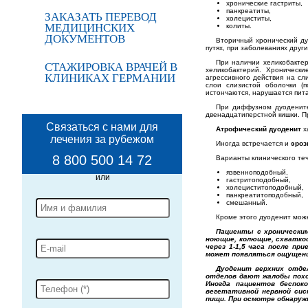
хронические гастриты,
панкреатиты,
ЗАКАЗАТЬ ПЕРЕВОД
холециститы,
МЕДИЦИНСКИХ
колиты.
ДОКУМЕНТОВ
Вторичный хронический д
путях, при заболеваниях дру
При наличии хеликобакте
СТАЖИРОВКА ВРАЧЕЙ В
хеликобактерий. Хроническ
КЛИНИКАХ ГЕРМАНИИ
агрессивного действия на сл
слои слизистой оболочки (п
истончаются, нарушается пита
При диффузном дуодените
двенадцатиперстной кишки. П
Связаться с нами для
Атрофический дуоденит
х
лечения за рубежом
Иногда встречается и
эроз
8 800 500 14 72
Варианты клинического теч
язвенноподобный,
гастритоподобный,
холециститоподобный,
панкреатитоподобный,
смешанный.
Кроме этого дуоденит може
Пациенты с хронически
ноющие, колющие, схватко
через 1-1,5 часа после п
может появляться ощущени
Дуоденит верхних отде
отделов дают жалобы похо
Иногда пациентов беспок
вегетативной нервной сис
пищи. При осмотре обнаруж