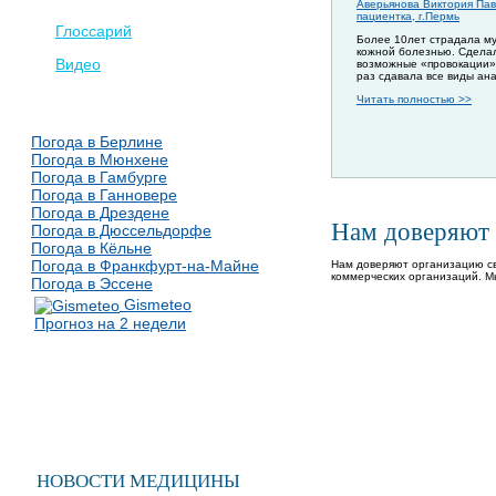
Аверьянова Виктория Пав
пациентка, г.Пермь
Глоссарий
Более 10лет страдала м
кожной болезнью. Сдела
Видео
возможные «провокации»
раз сдавала все виды ан
Читать полностью >>
Погода в Берлине
Погода в Мюнхене
Погода в Гамбурге
Погода в Ганновере
Погода в Дрездене
Нам доверяют
Погода в Дюссельдорфе
Погода в Кёльне
Погода в Франкфурт-на-Майне
Нам доверяют организацию св
коммерческих организаций. М
Погода в Эссене
Gismeteo
Прогноз на 2 недели
НОВОСТИ МЕДИЦИНЫ