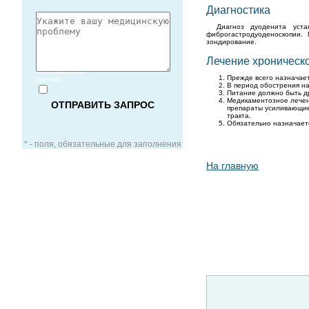
Диагностика
Диагноз дуоденита уста
фиброгастродуоденоскопии.
зондирование.
Согласие
Лечение хроническ
на обработку
персональных
Прежде всего назначает
данных
В период обострения на
Питание должно быть др
Медикаментозное лечен
препараты усиливающие
тракта.
Обязательно назначает
* - поля, обязательные для заполнения
На главную
ЗАОЧНАЯ КОНСУЛЬТАЦИЯ
ВИДЕО-КОНСУЛЬТАЦИЯ
УСЛУГИ ДЛЯ VIP-ПАЦИЕНТОВ