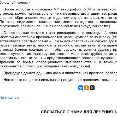
брюшной полости.
После того, так с помощью МР венографии, УЗИ и катетерной
стеноза, можно начинать лечение с помошью дилатации, т.е. рас
в венах. «Критические места» в данном случае означает, что не 
По всей видимости, критические места находятся в основно
внутренней яремной вены и в непарной вене (в грудной клетке).
Стенотические сегменты вен расширяются с помощью баллонн
местной анестезией прокалывается иглой крупная вена в паху (Ve
вставляется пластмассовый «шлюз» для обеспечения легкого досту
через тазовые вены, нижнюю и верхнюю полые вены в непарну
стеноза баллон надувается, чтобы расширить вену и удалить пр
месте сужения имплантируется стент – маленькая трубка из мет
эластичные стенки вены и предотвращающая повторное сужение.
тромбов во время операционного вмешательства и в течение
разжижается с помощью гепарина (антикоагулянты).
Процедура длится один-два часа и является, как правило, безбо
Некоторые пациенты испытывают ощущение давления только в м
На главную
СВЯЗАТЬСЯ С НАМИ ДЛЯ ЛЕЧЕНИЯ 