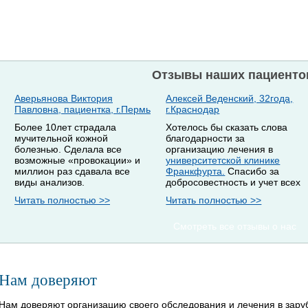
Отзывы наших пациенто
Аверьянова Виктория
Алексей Веденский, 32года,
Павловна, пациентка, г.Пермь
г.Краснодар
Более 10лет страдала
Хотелось бы сказать слова
мучительной кожной
благодарности за
болезнью. Сделала все
организацию лечения в
возможные «провокации» и
университетской клинике
миллион раз сдавала все
Франкфурта.
Спасибо за
виды анализов.
добросовестность и учет всех
Читать полностью >>
Читать полностью >>
Смотреть все отзывы о нас
Нам доверяют
Нам доверяют организацию своего обследования и лечения в зар