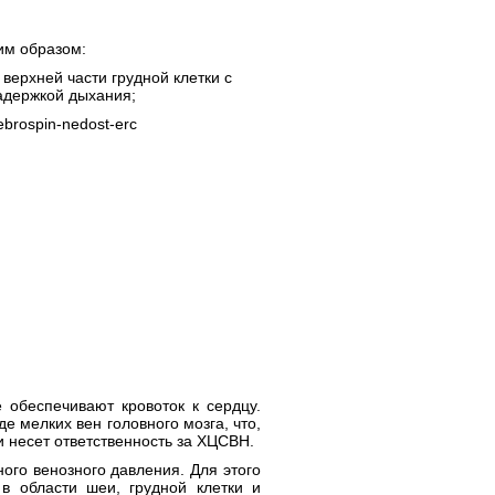
им образом:
ерхней части грудной клетки с
адержкой дыхания;
е обеспечивают кровоток к сердцу.
е мелких вен головного мозга, что,
и несет ответственность за ХЦСВН.
ого венозного давления. Для этого
в области шеи, грудной клетки и