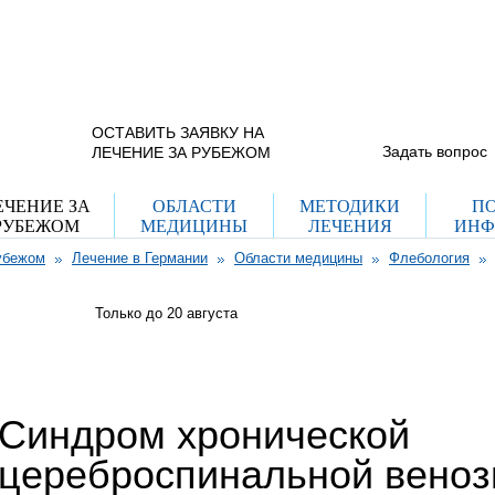
+7 (965) 337 40
г. Москва, ул. Рогожский пос.
дом 29, стр. 8
(с 9.00 до 21.00 пн-вс)
Схема проезда
+7 (495) 755 70
(с 12.00 до 20.00 пн-пт)
ОСТАВИТЬ ЗАЯВКУ НА
Задать вопрос
ЛЕЧЕНИЕ ЗА РУБЕЖОМ
ЕЧЕНИЕ ЗА
ОБЛАСТИ
МЕТОДИКИ
П
РУБЕЖОМ
МЕДИЦИНЫ
ЛЕЧЕНИЯ
ИНФ
убежом
Лечение в Германии
Области медицины
Флебология
Только до 20
августа
Синдром хронической
цереброспинальной веноз