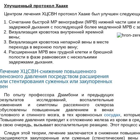
Улучшенный протокол Хааке
Центром лечения ХЦСВН протокол Хааке был улучшен следующ
Сочетание быстрой МР венографии (МРВ) нижней части шеи и в
задержкой дыхания с последующей более медленной МРВ с з
Визуализация кровотока внутренней яремной
вены;
Визуализация кровотока непарной вены в месте
перехода в верхнюю полую вену;
Расширенная МРВ вен грудной клетки и брюшной
полости в фазе равновесия с несколькими
задержками дыхания.
Лечение ХЦСВН-снижение повышенного
венозного давления посредством расширения
или стентирования суженных или закупоренных
вен
По опыту профессора Дзамбони и предыдущих
результатов исследований, воспалительные
изменения и симптомы рассеянного склероза
обусловлены повышенным давлением в венах
головного и спинного мозга, в тех кровеносных
сосудах
, которы
Повышение давления приводит к отложению железа из крови в сред
в свою очередь, вызывает воспалительную реакцию. Этот процесс 
Следуя этой теории, лечение заключается в снижении повышенн
расширяются закупоренные или суженые (стенотические) вены 