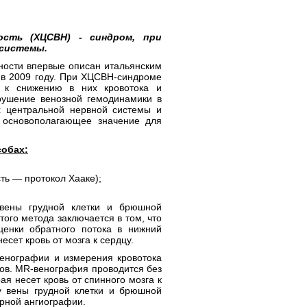
ность (ХЦСВН) - синдром, при
 системы.
ности впервые описан итальянским
 в 2009 году. При ХЦСВН-синдроме
 к снижению в них кровотока и
ушение венозной гемодинамики в
х центральной нервной системы и
 основополагающее значение для
собах:
ть — протокол Хааке);
. вены грудной клетки и брюшной
того метода заключается в том, что
ценки обратного потока в нижний
несет кровь от мозга к сердцу.
венографии и измерения кровотока
ков. MR-венография проводится без
ая несет кровь от спинного мозга к
у вены грудной клетки и брюшной
ерной ангиографии.