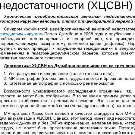
недостаточности (ХЦСВН)
Хроническая цереброспинальная венозная недостаточ
котором нарушен венозный отток от центральной нервной
Синдром хронической цереброспинальной венозной недостаточ
сосудистым хирургом
Паоло Дзамбони в 2008 году и опубликован
наблюдаются стеноз яремных и непарной вен, что приводит
перемежающемуся возвратному движению крови (рефлюкс). Нар
крупных венах приводит к нарушениям гемодинамики в венула
изменениям в гематоэнцефалическом барьере, которые имеют
развития рассеянного склероза.
Диагностика ХЦСВН по Дзамбони основывается на трех спо
Ультразвуковое исследование (только голова и шея);
МР-венография (голова, шея, грудная клетка и брюшная полос
Катетерная ангиография с помошью рентгеноскопии
Возможности ультразвукового исследования ограничены, т.к
полости не могут быть отображены. В то же время преимущество э
кровоток отображается в реальном времени. Это важно для о
сегмент внутренней яремной вены (Vena jugularis interna), которая 
МР-протокол Хааке был введен в качестве стандарта для MР-
для визуализации ХЦСВН. Однако, этот метод имеет ряд недостат
задержки дыхания и без ЭКГ-синхронизации, непарная венa, котор
сердцу, не может быть представлена достаточно точно. Поэтом
полости до сих пор визуализируются с помощью инвазивной катет