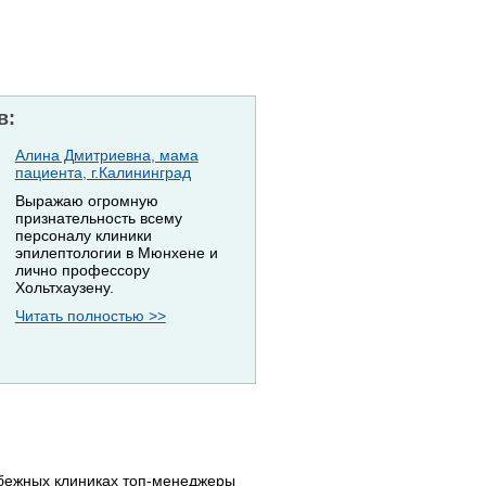
в:
Алина Дмитриевна, мама
пациента, г.Калининград
Выражаю огромную
признательность всему
персоналу клиники
эпилептологии в Мюнхене и
лично профессору
Хольтхаузену.
Читать полностью >>
убежных клиниках топ-менеджеры