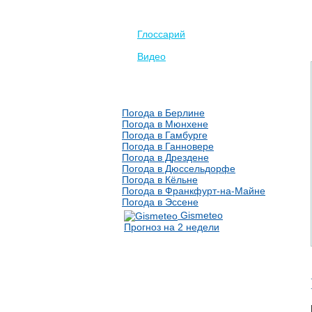
Глоссарий
Видео
Погода в Берлине
Погода в Мюнхене
Погода в Гамбурге
Погода в Ганновере
Погода в Дрездене
Погода в Дюссельдорфе
Погода в Кёльне
Погода в Франкфурт-на-Майне
Погода в Эссене
Gismeteo
Прогноз на 2 недели