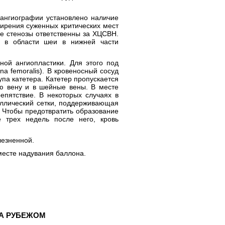
 ангиографии установлено наличие
ширения суженных критических мест
все стенозы ответственны за ХЦСВН.
м в области шеи в нижней части
ой ангиопластики. Для этого под
na femoralis). В кровеносный сосуд
па катетера. Катетер пропускается
ю вену и в шейные вены. В месте
епятствие. В некоторых случаях в
аллический сетки, поддерживающая
 Чтобы предотвратить образование
 трех недель после него, кровь
лезненной.
есте надувания баллона.
ЗА РУБЕЖОМ