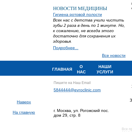
НОВОСТИ МЕДИЦИНЫ
Гигиена ротовой полости
Всех нас с детства учили чистить
зубы 2 раза в день по 1 минуте. Но,
к сожалению, не всегда этого
достаточно для сохранения их
здоровья.
Подробнее...
Все новости
О
НАШИ
ГЛАВНАЯ
НАС
УСЛУГИ
Пишите на Наш Email
5844444@evroclinic.com
З
Наверх
г. Москва, ул. Рогожский пос.
На главную
дом 29, стр. 8
Все п