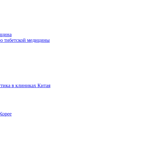
ицина
ью тибетской медицины
стика в клиниках Китая
Корее