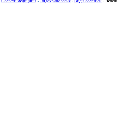
Области медицины
Эндокринология
Виды болезней
Лечен