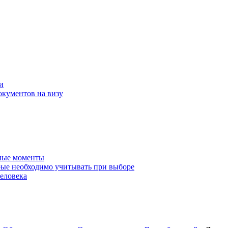
и
окументов на визу
нные моменты
ые необходимо учитывать при выборе
еловека