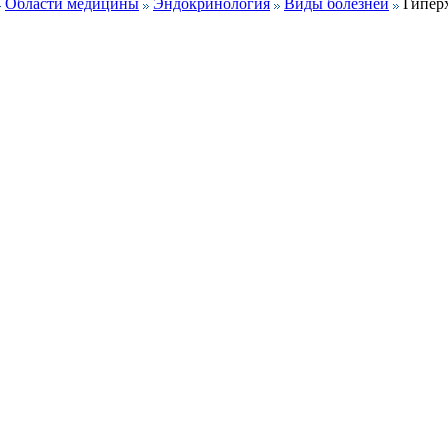
Области медицины
Эндокринология
Виды болезней
Гипер