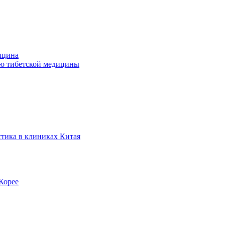
ицина
ью тибетской медицины
стика в клиниках Китая
Корее