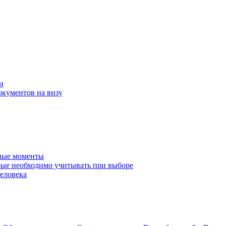
и
окументов на визу
нные моменты
ые необходимо учитывать при выборе
еловека