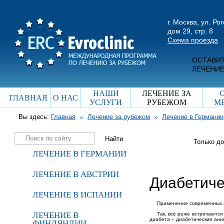
г. Москва, ул. Ро
дом 29, стр. 8
Схема проезда
ОСТАВИТ
ЛЕЧЕНИЕ
НАШИ
ЛЕЧЕНИЕ ЗА
ГЛАВНАЯ
О НАС
УСЛУГИ
РУБЕЖОМ
М
Вы здесь:
Главная
Лечение за рубежом
Лечение в Германии
Только д
ЛЕЧЕНИЕ В ГЕРМАНИИ
ЛЕЧЕНИЕ В АВСТРИИ
Диабетиче
ЛЕЧЕНИЕ В ИСПАНИИ
Применение современных
ЛЕЧЕНИЕ В
Так, всё реже встречаютс
диабета – диабетические ани
ФИНЛЯНДИИ