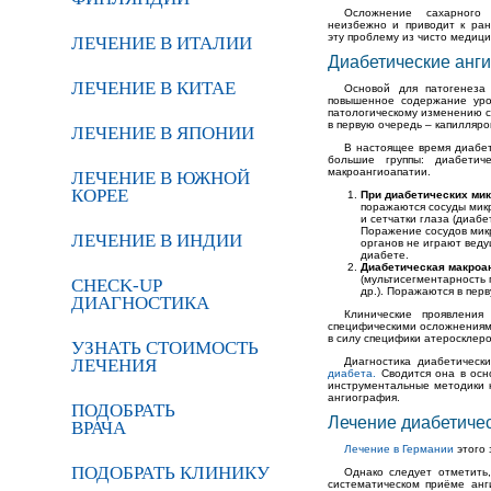
Осложнение сахарного 
неизбежно и приводит к ран
эту проблему из чисто медици
ЛЕЧЕНИЕ В ИТАЛИИ
Диабетические анг
ЛЕЧЕНИЕ В КИТАЕ
Основой для патогенеза 
повышенное содержание уров
патологическому изменению 
в первую очередь – капилляро
ЛЕЧЕНИЕ В ЯПОНИИ
В настоящее время диабет
большие группы: диабетич
макроангиоапатии.
ЛЕЧЕНИЕ В ЮЖНОЙ
КОРЕЕ
При диабетических ми
поражаются сосуды микр
и сетчатки глаза (диаб
Поражение сосудов микр
ЛЕЧЕНИЕ В ИНДИИ
органов не играют веду
диабете.
Диабетическая макроа
(мультисегментарность 
CHECK-UP
др.). Поражаются в пер
ДИАГНОСТИКА
Клинические проявления
специфическими осложнениями
в силу специфики атеросклер
УЗНАТЬ СТОИМОСТЬ
ЛЕЧЕНИЯ
Диагностика диабетическ
диабета.
Сводится она в осн
инструментальные методики к
ангиография.
ПОДОБРАТЬ
Лечение диабетиче
ВРАЧА
Лечение в Германии
этого 
ПОДОБРАТЬ КЛИНИКУ
Однако следует отметить
систематическом приёме анг