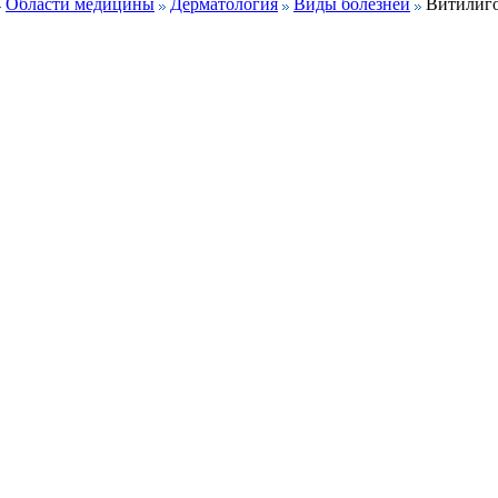
Области медицины
Дерматология
Виды болезней
Витилиг