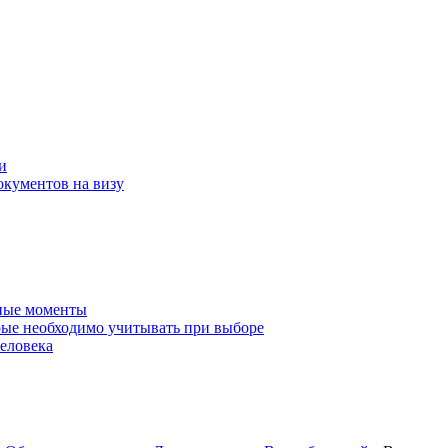
и
окументов на визу
нные моменты
ые необходимо учитывать при выборе
еловека