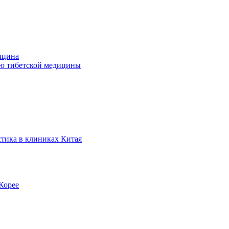
ицина
ью тибетской медицины
стика в клиниках Китая
Корее