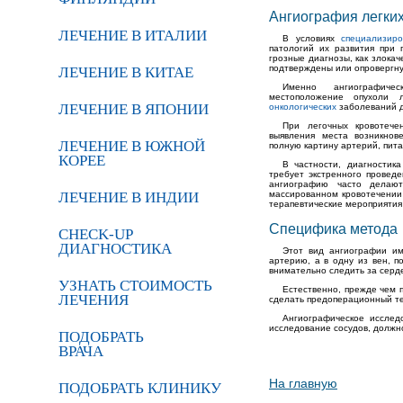
Ангиография легких
ЛЕЧЕНИЕ В ИТАЛИИ
В условиях
специализир
патологий их развития при 
грозные диагнозы, как злокач
подтверждены или опровергн
ЛЕЧЕНИЕ В КИТАЕ
Именно ангиографиче
местоположение опухоли 
ЛЕЧЕНИЕ В ЯПОНИИ
онкологических
заболеваний д
При легочных кровотече
выявления места возникнов
ЛЕЧЕНИЕ В ЮЖНОЙ
полную картину артерий, пита
КОРЕЕ
В частности, диагностика
требует экстренного провед
ангиографию часто делаю
ЛЕЧЕНИЕ В ИНДИИ
массированном кровотечении 
терапевтические мероприятия
Специфика метода
CHECK-UP
ДИАГНОСТИКА
Этот вид ангиографии им
артерию, а в одну из вен, 
внимательно следить за серд
УЗНАТЬ СТОИМОСТЬ
Естественно, прежде чем 
ЛЕЧЕНИЯ
сделать предоперационный т
Ангиографическое исслед
исследование сосудов, должн
ПОДОБРАТЬ
ВРАЧА
На главную
ПОДОБРАТЬ КЛИНИКУ