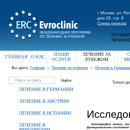
г. Москва, ул. Ро
дом 29, стр. 8
Схема проезда
ОСТАВИТ
ЛЕЧЕНИЕ
НАШИ
ЛЕЧЕНИЕ ЗА
ГЛАВНАЯ
О НАС
УСЛУГИ
РУБЕЖОМ
М
Вы здесь:
Главная
Лечение за рубежом
Лечение в Германи
Только д
ЛЕЧЕНИЕ В ГЕРМАНИИ
ЛЕЧЕНИЕ В АВСТРИИ
Исследо
ЛЕЧЕНИЕ В ИСПАНИИ
ЛЕЧЕНИЕ В
Ангиография легких, ка
функциональное состояние 
ФИНЛЯНДИИ