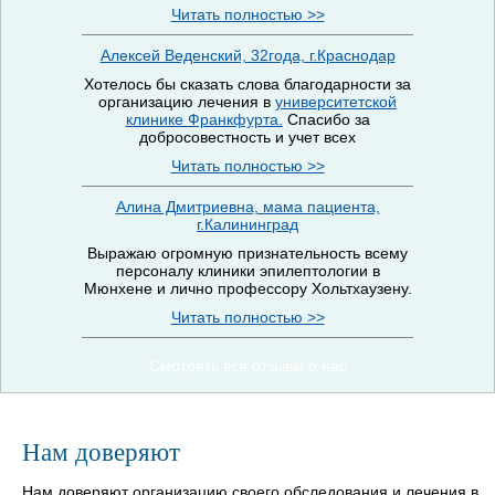
Читать полностью >>
Алексей Веденский, 32года, г.Краснодар
Хотелось бы сказать слова благодарности за
организацию лечения в
университетской
клинике Франкфурта.
Спасибо за
добросовестность и учет всех
Читать полностью >>
Алина Дмитриевна, мама пациента,
г.Калининград
Выражаю огромную признательность всему
персоналу клиники эпилептологии в
Мюнхене и лично профессору Хольтхаузену.
Читать полностью >>
Смотреть все отзывы о нас
Нам доверяют
Нам доверяют организацию своего обследования и лечения в