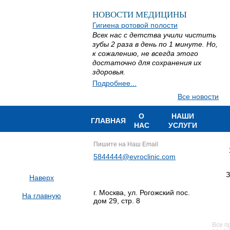
НОВОСТИ МЕДИЦИНЫ
Гигиена ротовой полости
Всех нас с детства учили чистить
зубы 2 раза в день по 1 минуте. Но,
к сожалению, не всегда этого
достаточно для сохранения их
здоровья.
Подробнее...
Все новости
О
НАШИ
ГЛАВНАЯ
НАС
УСЛУГИ
Пишите на Наш Email
5844444@evroclinic.com
З
Наверх
г. Москва, ул. Рогожский пос.
На главную
дом 29, стр. 8
Все п