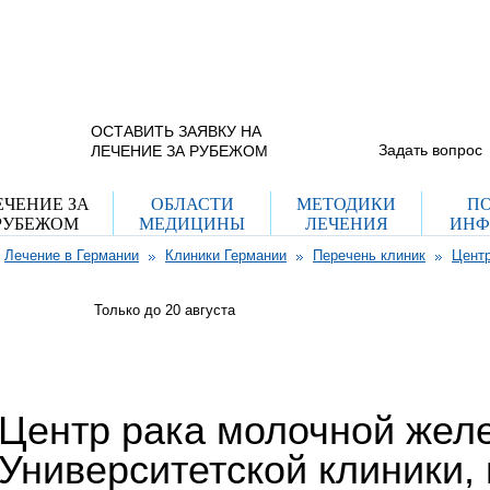
+7 (965) 337 40
г. Москва, ул. Рогожский пос.
дом 29, стр. 8
(с 9.00 до 21.00 пн-вс)
Схема проезда
+7 (495) 755 70
(с 12.00 до 20.00 пн-пт)
ОСТАВИТЬ ЗАЯВКУ НА
Задать вопрос
ЛЕЧЕНИЕ ЗА РУБЕЖОМ
ЕЧЕНИЕ ЗА
ОБЛАСТИ
МЕТОДИКИ
П
РУБЕЖОМ
МЕДИЦИНЫ
ЛЕЧЕНИЯ
ИНФ
Лечение в Германии
Клиники Германии
Перечень клиник
Центр
Только до 20
августа
Центр рака молочной жел
Университетской клиники,