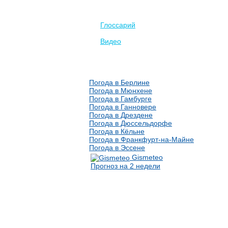
Глоссарий
Видео
Погода в Берлине
Погода в Мюнхене
Погода в Гамбурге
Погода в Ганновере
Погода в Дрездене
Погода в Дюссельдорфе
Погода в Кёльне
Погода в Франкфурт-на-Майне
Погода в Эссене
Gismeteo
Прогноз на 2 недели