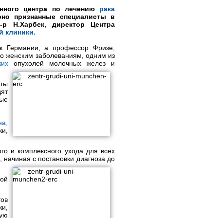
нного центра по лечению
рака
рно признанные специалисты в
-р Н.Харбек, директор Центра
й клиники.
к Германии, а профессор Фризе,
о женским заболеваниям, одним из
ких
опухолей молочных желез и
сты
ят
ые
на,
и,
го и комплексного ухода для всех
, начиная с постановки диагноза до
ой
тов
ки,
ную