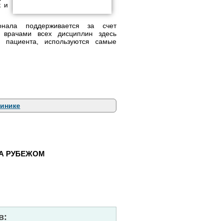
к и
онала поддерживается за счет
с врачами всех дисциплин здесь
 пациента, используются самые
линике
ЗА РУБЕЖОМ
в: