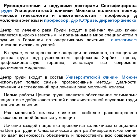
Руководителями и ведущими докторами Сертифицирова
груди
Университетской клиники Мюнхена являются всеми
женской гинекологии и онкогинекологии - профессор, д
молочной железы и
профессор, д-р К.Фризе, директор женско
Центр по лечению рака Груди входит в рейтинг лучших клини
является широко известным и признанным в мире специалистом п
лучших в Германии по оперативному лечению
онкологичес
гинекологических опухолей.
В случае, если проведение операции невозможно, то специали
центра груди под руководством профессора Харбик провод
профессиональную терапию, используя все современн
достижения медицины.
Центр груди входит в состав
Университетской клиники Мюнхе
использует только самые прогрессивные методы диагностик
лечения и исследований при лечении рака молочной железы.
Целью работы Центра груди является обеспечение оптимально
пациентов с доброкачественной и злокачественной опухолью груди
окончания лечения.
Рак молочной железы является наиболее распространенн
злокачественной болезнью у женщин.
Лечение каждой пациентки проводится коллективом специалис
из Центра груди и Онкологического центра Университетской клини
что дает возможность обеспечить и предоставить всю современ