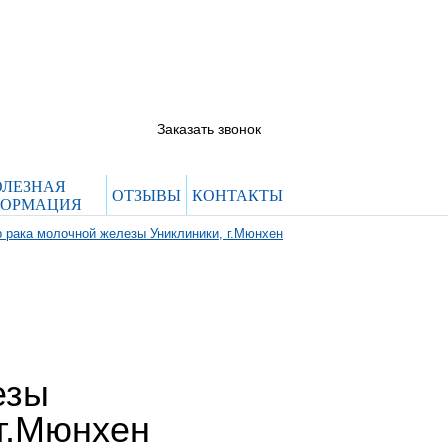
5844444@evroclinic.com
 66
 12
Заказать звонок
ОЛЕЗНАЯ
ОТЗЫВЫ
КОНТАКТЫ
ОРМАЦИЯ
 рака молочной железы Униклиники, г.Мюнхен
езы
 г.Мюнхен