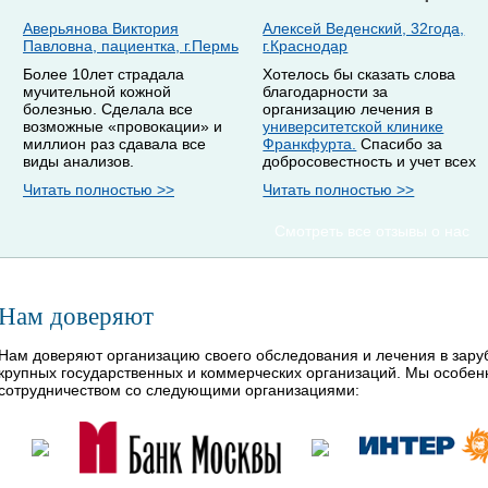
Аверьянова Виктория
Алексей Веденский, 32года,
Павловна, пациентка, г.Пермь
г.Краснодар
Более 10лет страдала
Хотелось бы сказать слова
мучительной кожной
благодарности за
болезнью. Сделала все
организацию лечения в
возможные «провокации» и
университетской клинике
миллион раз сдавала все
Франкфурта.
Спасибо за
виды анализов.
добросовестность и учет всех
Читать полностью >>
Читать полностью >>
Смотреть все отзывы о нас
Нам доверяют
Нам доверяют организацию своего обследования и лечения в зар
крупных государственных и коммерческих организаций. Мы особе
сотрудничеством со следующими организациями: