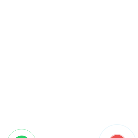
Главная
О нас
Наши услуги
Лечение за рубежом
Полезная информация
Самостоятельный выезд на лечение
Карта сайта
Узнать стоимость лечения
Заказать перевод медицинских документов
Подать заявку на лечение
оставить заявку на лечение за
рубежом
г. Москва, ул.
Рогожский пос.
дом 29, стр. 8
Все права защищены.
2010-2020 © "Евроклиник"