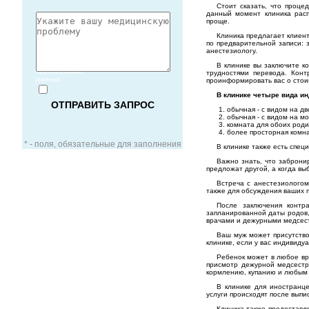
Стоит сказать, что проце
данный момент клиника расп
проще.
Клиника предлагает клиент
по предварительной записи: з
анестезиологу.
Согласие
на обработку
В клинике вы заключите к
персональных
трудностями перевода. Конт
данных
проинформировать вас о стои
В клинике четыре вида и
обычная - с видом на дв
обычная - с видом на мо
комната для обоих роди
более просторная комна
* - поля, обязательные для заполнения
В клинике также есть спец
Важно знать, что заброни
предложат другой, а когда вы
Встреча с анестезиологом
также для обсуждения ваших 
ЗАОЧНАЯ КОНСУЛЬТАЦИЯ
После заключения контр
запланированной даты родов, 
врачами и дежурными медсест
Ваш муж может присутство
ВИДЕО-КОНСУЛЬТАЦИЯ
клинике, если у вас индивидуа
Ребенок может в любое вре
присмотр дежурной медсестр
УСЛУГИ ДЛЯ VIP-ПАЦИЕНТОВ
кормлению, купанию и любым 
В клинике для иностранце
услуги происходят после выпис
Клиника также предоставля