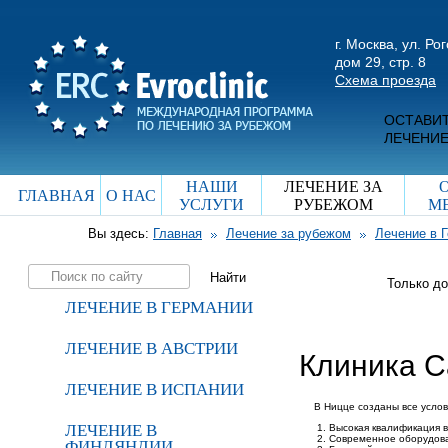
г. Москва, ул. Ро
дом 29, стр. 8
Схема проезда
ОСТАВИТ
ЛЕЧЕНИЕ
НАШИ
ЛЕЧЕНИЕ ЗА
ГЛАВНАЯ
О НАС
УСЛУГИ
РУБЕЖОМ
М
Вы здесь:
Главная
Лечение за рубежом
Лечение в 
Только д
ЛЕЧЕНИЕ В ГЕРМАНИИ
ЛЕЧЕНИЕ В АВСТРИИ
Клиника С
ЛЕЧЕНИЕ В ИСПАНИИ
В Ницце созданы все усло
ЛЕЧЕНИЕ В
Высокая квалификация 
Современное оборудов
ФИНЛЯНДИИ