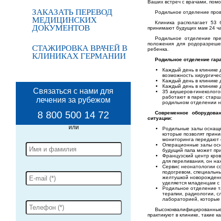
Ваших встреч с врачами, пом
ЗАКАЗАТЬ ПЕРЕВОД
Родильное отделение пров
МЕДИЦИНСКИХ
Клиника располагает 53 
ДОКУМЕНТОВ
принимают будущих мам 24 час
Родильное отделение пре
положения для родоразреше
СТАЖИРОВКА ВРАЧЕЙ В
ребенка.
КЛИНИКАХ ГЕРМАНИИ
Родильное отделение гар
Каждый день в клинике 
возможность хирургичес
Каждый день в клинике 
Каждый день в клинике 
Связаться с нами для
35 акушеров-гинеколого
работают в паре: старш
лечения за рубежом
родильном отделении н
8 800 500 14 72
Современное оборудова
ситуации:
Родильные залы оснаще
которые позволят прин
мониторинга передают 
Операционные залы осн
будущий папа может при
Французский центр кро
для переливания, он на
Сервис неонатологии с
подогревом, специальны
желтушкой новорожденн
уделяется младенцам с
Родильное отделение т
терапии, радиологии, с
лабораторией, которые 
Высококвалифицированны
практикуют в клинике, такие к