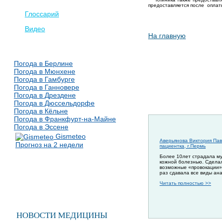
предоставляется после оплат
Глоссарий
Видео
На главную
Погода в Берлине
Погода в Мюнхене
Погода в Гамбурге
Погода в Ганновере
Погода в Дрездене
Погода в Дюссельдорфе
Погода в Кёльне
Погода в Франкфурт-на-Майне
Погода в Эссене
Gismeteo
Аверьянова Виктория Пав
Прогноз на 2 недели
пациентка, г.Пермь
Более 10лет страдала м
кожной болезнью. Сдела
возможные «провокации»
раз сдавала все виды ан
Читать полностью >>
НОВОСТИ МЕДИЦИНЫ