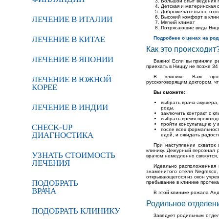
Большой опыт ведения 
Детская и материнская с
Доброжелательное отн
Высокий комфорт в клин
ЛЕЧЕНИЕ В ИТАЛИИ
Мягкий климат
Потрясающие виды Ниц
ЛЕЧЕНИЕ В КИТАЕ
Подробнее о ценах на род
Как это происходит
ЛЕЧЕНИЕ В ЯПОНИИ
Важно! Если вы приняли р
приехать в Ниццу не позже 3
В клинике Вам прове
ЛЕЧЕНИЕ В ЮЖНОЙ
русскоговорящим доктором, ч
КОРЕЕ
Вы сможете:
выбрать врача-акушера,
ЛЕЧЕНИЕ В ИНДИИ
роды,
заключить контракт с кл
выбрать время прохожде
пройти консультацию у 
CHECK-UP
после всех формальност
ДИАГНОСТИКА
едой, и ожидать радос
При наступлении схваток
клинику. Дежурный персонал р
УЗНАТЬ СТОИМОСТЬ
врачом немедленно свяжутся, 
ЛЕЧЕНИЯ
Идеально расположенная 
знаменитого отеля Negresco,
открывающегося из окон учреж
ПОДОБРАТЬ
пребывание в клинике протек
ВРАЧА
В этой клинике рожала Ан
Родильное отделен
ПОДОБРАТЬ КЛИНИКУ
Заведует родильным отдел