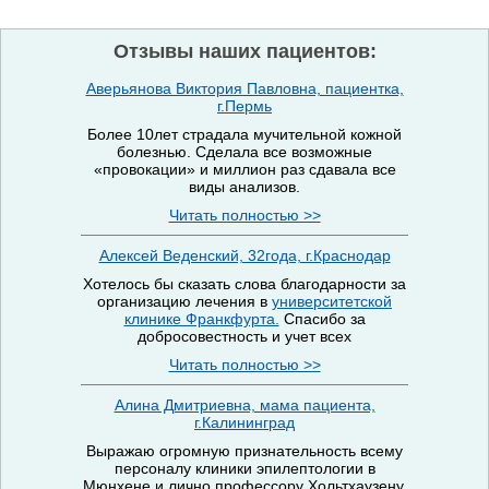
Отзывы наших пациентов:
Аверьянова Виктория Павловна, пациентка,
г.Пермь
Более 10лет страдала мучительной кожной
болезнью. Сделала все возможные
«провокации» и миллион раз сдавала все
виды анализов.
Читать полностью >>
Алексей Веденский, 32года, г.Краснодар
Хотелось бы сказать слова благодарности за
организацию лечения в
университетской
клинике Франкфурта.
Спасибо за
добросовестность и учет всех
Читать полностью >>
Алина Дмитриевна, мама пациента,
г.Калининград
Выражаю огромную признательность всему
персоналу клиники эпилептологии в
Мюнхене и лично профессору Хольтхаузену.