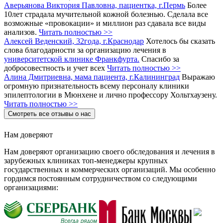
Аверьянова Виктория Павловна, пациентка, г.Пермь
Более
10лет страдала мучительной кожной болезнью. Сделала все
возможные «провокации» и миллион раз сдавала все виды
анализов.
Читать полностью >>
Алексей Веденский, 32года, г.Краснодар
Хотелось бы сказать
слова благодарности за организацию лечения в
университетской клинике Франкфурта.
Спасибо за
добросовестность и учет всех
Читать полностью >>
Алина Дмитриевна, мама пациента, г.Калининград
Выражаю
огромную признательность всему персоналу клиники
эпилептологии в Мюнхене и лично профессору Хольтхаузену.
Читать полностью >>
Смотреть все отзывы о нас
Нам доверяют
Нам доверяют организацию своего обследования и лечения в
зарубежных клиниках топ-менеджеры крупных
государственных и коммерческих организаций. Мы особенно
гордимся постоянным сотрудничеством со следующими
организациями: