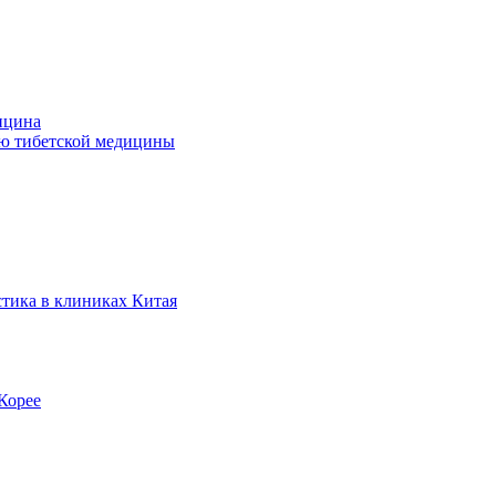
ицина
ью тибетской медицины
стика в клиниках Китая
Корее