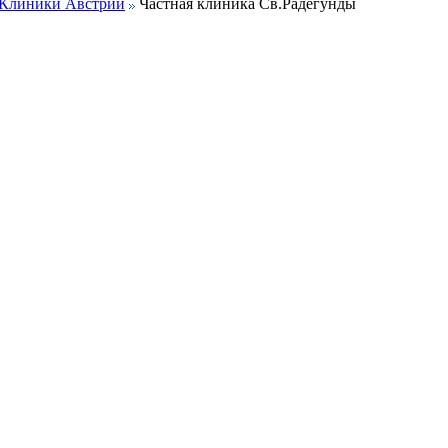
Клиники Австрии
Частная клиника Св.Радегунды