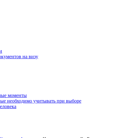
и
окументов на визу
нные моменты
ые необходимо учитывать при выборе
еловека