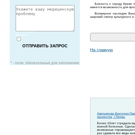
Близость к городу Кремс 
имеется возможность для прог
Всемирное наследие Вахау
широкий спектр культурного и
Согласие
на обработку
персональных
данных
На главную
* - поля, обязательные для заполнения
ЗАОЧНАЯ КОНСУЛЬТАЦИЯ
ВИДЕО-КОНСУЛЬТАЦИЯ
Аверьянова Виктория Пав
пациентка, г.Пермь
УСЛУГИ ДЛЯ VIP-ПАЦИЕНТОВ
Более 10лет страдала м
кожной болезнью. Сдела
возможные «провокации»
раз сдавала все виды ан