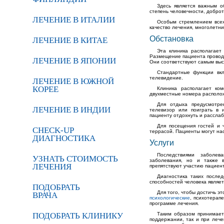
Здесь является важным о
степень человечности, доброт
ЛЕЧЕНИЕ В ИТАЛИИ
Особым стремлением всех
качество лечения, многолетни
Обстановка
ЛЕЧЕНИЕ В КИТАЕ
Эта клиника располагает
Размещение пациента проводи
ЛЕЧЕНИЕ В ЯПОНИИ
Они соответствуют самым выс
Стандартные функции вкл
телевидение.
ЛЕЧЕНИЕ В ЮЖНОЙ
КОРЕЕ
Клиника располагает ко
двухместные номера располо
Для отдыха предусмотре
ЛЕЧЕНИЕ В ИНДИИ
телевизор или поиграть в 
пациенту отдохнуть и расслаб
Для посещения гостей и 
CHECK-UP
террасой. Пациенты могут нас
ДИАГНОСТИКА
Услуги
Последствиями заболев
УЗНАТЬ СТОИМОСТЬ
заболевания, но и также 
ЛЕЧЕНИЯ
препятствуют участию пациен
Диагностика таких после
способностей человека являе
ПОДОБРАТЬ
Для того, чтобы достичь э
ВРАЧА
психологические
, психотерап
программе лечения.
ПОДОБРАТЬ КЛИНИКУ
Таким образом принимает
поддержании, так и при лече