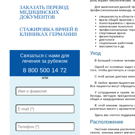
роль играют биологические, 
ЗАКАЗАТЬ ПЕРЕВОД
Для выполнения данной п
профессиональная команда, к
МЕДИЦИНСКИХ
ДОКУМЕНТОВ
специалисты в области
врачи общей практики 
психотерапевты с приз
клинические психологи
СТАЖИРОВКА ВРАЧЕЙ В
профессиональные тер
КЛИНИКАХ ГЕРМАНИИ
спортивные врачи
физиотерапевты
диетологи
социальные работники
массажисты и др.
Уход
Связаться с нами для
лечения за рубежом
В большей степени челове
Одной из основных задач 
8 800 500 14 72
того, чтобы достигнуть и сох
С этой целью доктора клин
В любое время пациентам 
Все пациенты могут обращать
У сотрудников в группе п
беседы, методов преодолени
общих и каждодневных жизне
В этой клинике пациенты
различных масел с ароматиче
Здесь вас охотно поддерж
Расположение
Частная клиника располож
склоне, клиника имеет впечатл