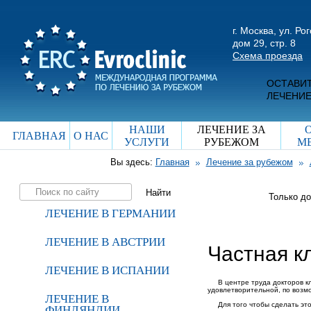
г. Москва, ул. Ро
дом 29, стр. 8
Схема проезда
ОСТАВИТ
ЛЕЧЕНИЕ
НАШИ
ЛЕЧЕНИЕ ЗА
ГЛАВНАЯ
О НАС
УСЛУГИ
РУБЕЖОМ
М
Вы здесь:
Главная
Лечение за рубежом
Только д
ЛЕЧЕНИЕ В ГЕРМАНИИ
ЛЕЧЕНИЕ В АВСТРИИ
Частная к
ЛЕЧЕНИЕ В ИСПАНИИ
В центре труда докторов к
удовлетворительной, по возм
ЛЕЧЕНИЕ В
Для того чтобы сделать э
ФИНЛЯНДИИ