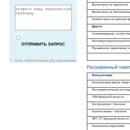
Высев кала на паразитов
Высев кала на бактериал
Анализ кала на скрытую к
Согласие
Другое
на обработку
персональных
данных
Сопровождение, услуги пе
Интерпретация результат
Письменное заключение на
* - поля, обязательные для заполнения
Расширенный пакет
Консультации
Консультация врача общег
ЗАОЧНАЯ КОНСУЛЬТАЦИЯ
Инструментальные исслед
УЗИ брюшной полости
ВИДЕО-КОНСУЛЬТАЦИЯ
Гастроскопия + биопсия
Колоноскопия + биопсия
УСЛУГИ ДЛЯ VIP-ПАЦИЕНТОВ
МРТ 3T брюшной полости
Капсульная эндоскопия