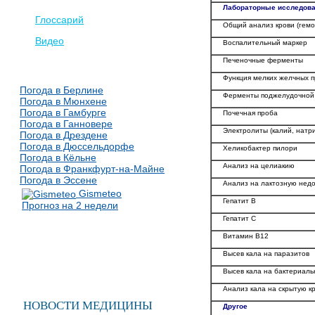
Лабораторные исследов
Глоссарий
Общий анализ крови (гемо
Видео
Воспалительный маркер
Печеночные ферменты
Функция мелких желчных п
Погода в Берлине
Ферменты поджелудочной
Погода в Мюнхене
Погода в Гамбурге
Почечная проба
Погода в Ганновере
Электролиты (калий, натр
Погода в Дрездене
Погода в Дюссельдорфе
Хеликобактер пилори
Погода в Кёльне
Анализ на целиакию
Погода в Франкфурт-на-Майне
Погода в Эссене
Анализ на лактозную недо
Gismeteo
Гепатит B
Прогноз на 2 недели
Гепатит C
Витамин B12
Высев кала на паразитов
Высев кала на бактериал
Анализ кала на скрытую к
НОВОСТИ МЕДИЦИНЫ
Другое