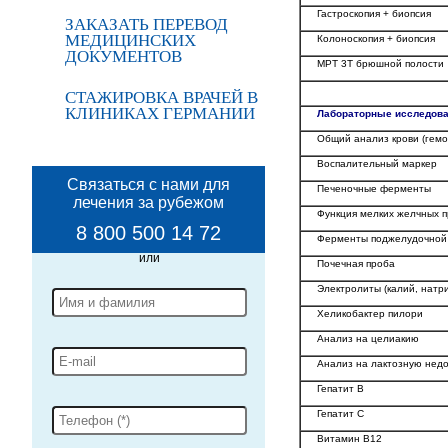
Гастроскопия + биопсия
ЗАКАЗАТЬ ПЕРЕВОД
МЕДИЦИНСКИХ
Колоноскопия + биопсия
ДОКУМЕНТОВ
МРТ 3T брюшной полости
СТАЖИРОВКА ВРАЧЕЙ В
КЛИНИКАХ ГЕРМАНИИ
Лабораторные исследов
Общий анализ крови (гемо
Воспалительный маркер
Связаться с нами для
Печеночные ферменты
лечения за рубежом
Функция мелких желчных п
8 800 500 14 72
Ферменты поджелудочной
Почечная проба
Электролиты (калий, натр
Хеликобактер пилори
Анализ на целиакию
Анализ на лактозную недо
Гепатит B
Гепатит C
Витамин B12