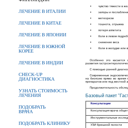
чувство тяжести в ж
ЛЕЧЕНИЕ В ИТАЛИИ
запоры и послаблени
метеоризм
ЛЕЧЕНИЕ В КИТАЕ
тошнота, отрыжка
потеря аппетита
ЛЕЧЕНИЕ В ЯПОНИИ
боли в левом подре
снижение веса
ЛЕЧЕНИЕ В ЮЖНОЙ
боли в желудке или 
КОРЕЕ
Особенно это касается 
ЛЕЧЕНИЕ В ИНДИИ
развития гастроэнтерологи
че
С помощью ранней диагнос
CHECK-UP
Современные эндоскопичес
ДИАГНОСТИКА
на биопсию прямо во время 
препаратов или под местной 
Продолжительност
ь обсле
УЗНАТЬ СТОИМОСТЬ
ЛЕЧЕНИЯ
Базовый пакет "Гас
Консультации
ПОДОБРАТЬ
ВРАЧА
Консультация врача общег
Инструментальные исслед
ПОДОБРАТЬ КЛИНИКУ
УЗИ брюшной полости