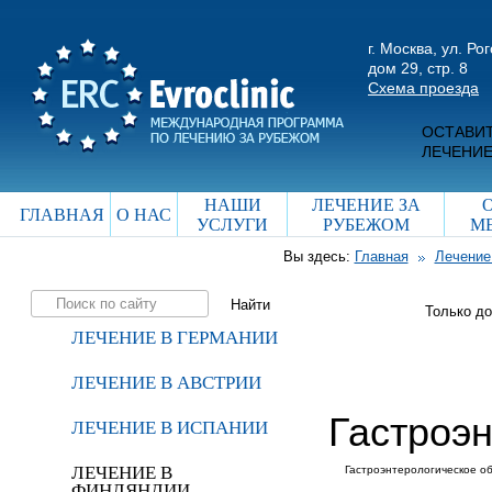
г. Москва, ул. Ро
дом 29, стр. 8
Схема проезда
ОСТАВИТ
ЛЕЧЕНИЕ
НАШИ
ЛЕЧЕНИЕ ЗА
ГЛАВНАЯ
О НАС
УСЛУГИ
РУБЕЖОМ
М
Вы здесь:
Главная
Лечение
Только д
ЛЕЧЕНИЕ В ГЕРМАНИИ
ЛЕЧЕНИЕ В АВСТРИИ
Гастроэ
ЛЕЧЕНИЕ В ИСПАНИИ
ЛЕЧЕНИЕ В
Гастроэнтерологическое о
ФИНЛЯНДИИ