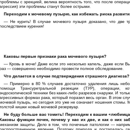
проблемы с эрекцией, велика вероятность того, что после операц
агрессия) эти проблемы станут более острыми.
Переходим к мочевому пузырю, как избежать риска развити
— Не курить! В случае мочевого пузыря доказано, что две т
последствием курения!
Каковы первые признаки рака мочевого пузыря?
— Кровь в моче! Даже если это несколько капель, даже если Вы
раз — совершенно необходимо провести полное обследование.
Что делается в случае подтверждения страшного диагноза?
— Примерно в 80 % случаев достаточно удаления лишь небол
помощи Трансуретральной резекции (ТУР), операции, 
эндоскопической техники без каких-либо разрезов снаружи. И толь
агрессивных формах рака, который поразил весь орган. В этом с
мочевой пузырь, но сегодня это уже не означает ношения стомы. 
толстой кишки новый мочевой резервуар.
Не буду больше вас томить! Переходим к вашим «любимцам
Каковы функции почек, почему у нас их две, и как о них з
механизм защиты. Дело в том, что почечные патологии — наприм
распространенное явление. Поэтому природа и постаралась га