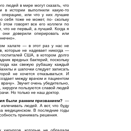
го людей в мире могут сказать, что
и в истории выполнили какую-то
 операцию, или что у них лучшие
ро себя тоже не может, по- скольку
 этом говорят все его коллеги по
 что не первый, а лучший. Когда я
ы они доверили оперировать или
онечно».
м халате — в этот раз у нас не
в, которые не надевает никогда —
госпиталей США, в котором долго
дник вредных бактерий, поскольку
огда как свежую рубашку каждый
 бахилы и шапочки следует записать
торой не хочется отказываться. И
 создает между врачом и пациентом
 врачу». Звучит очень убедительно,
, хирурги пользуются славой людей
рачи. Но только не наш доктор.
ргия были ранним призванием?
—
излечивать людей. А вот, что буду
на медицинском. В последние годы
особность принимать решения.
 хирургов, которые не обладали