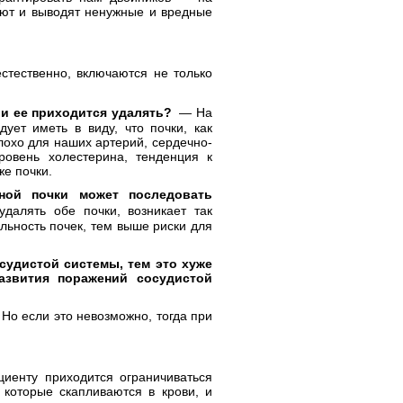
руют и выводят ненужные и вредные
стественно, включаются не только
, и ее приходится удалять?
— На
дует иметь в виду, что почки, как
лохо для наших артерий, сердечно-
уровень холестерина, тенденция к
же почки.
ной почки может последовать
далять обе почки, возникает так
льность почек, тем выше риски для
судистой системы, тем это хуже
звития поражений сосудистой
 Но если это невозможно, тогда при
иенту приходится ограничиваться
 которые скапливаются в крови, и