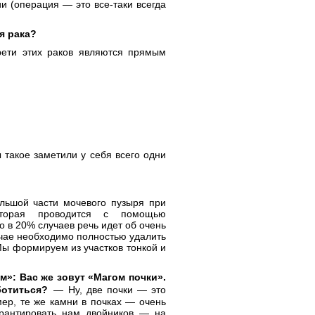
ии (операция — это все-таки всегда
я рака?
рети этих раков являются прямым
 такое заметили у себя всего одни
ьшой части мочевого пузыря при
которая проводится с помощью
ко в 20% случаев речь идет об очень
лучае необходимо полностью удалить
Мы формируем из участков тонкой и
»: Вас же зовут «Магом почки».
аботиться?
— Ну, две почки — это
ер, те же камни в почках — очень
рантировать нам двойников — на