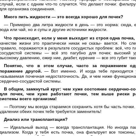
случай, если с одним что-то случится. Что делают почки: фильт
для организма соединения.
Много пить жидкости — это всегда хорошо для почек?
— Примерно два литра жидкости в день — это норма: сюда, е
вода или чай, но и супы и другие источники жидкости.
Что происходит, если у меня выходит из строя одна почка
качестве жизни это практически никак не сказы- вается. Но сле
правило, поражаются в результате сосудистых проблем: всё, что п
сосудистой системы — всё это пагубно для почек: высокий 
высокому давлению, ожир ние, диабет, курение — все это губит так
Понятно, что в этом случае, часто за поражением од
поражение другой.
— Вот именно. И когда тебе приходится у
называемая почечная недостаточность. Да, и чем ниже функциона
сердечно-сосудистой системы.
В общем, замкнутый круг: чем хуже состояние сердечно-со
для почек, чем хуже работают почки, тем выше риски ра
системы всего организма!
— Поэтому мы всегда стараемся сохранить хотя бы часть почки.
удалении обеих почек тебе требуется заменитель!
Диализ или трансплантация?
— Идеальный выход — всегда трансплантация. Но иногда пац
диализом. Когда у тебя есть почка, она фильтрует все токсины,