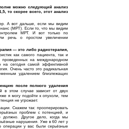
вполне можно следующий анализ
,5, то скорее всего, этот анализ
ер. А вот дальше, если мы видим
онанс (МРТ). Если то, что мы видим
онтролем МРТ. И вот только по
ли речь о простом увеличении
ерапия — это либо радиотерапия,
истик как самого пациента, так и
х, проведенных на международном
 на сегодня самой эффективной
ргия. Очень часто это радикальная
ременным удалением близлежащих
тенцию после полного удаления
̆ в этом случае зависит от двух
же я могу подойти к опухоли, тем
отенция не угрожает.
рации. Скажем так: прооперировать
рьёзных проблем с потенцией, и
е должно. Другое дело, когда мы
рьёзные нарушения. Уже в 60 лет у
о операции у вас были серьёзные