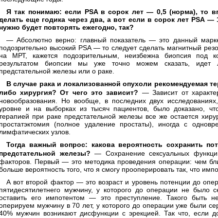
Я так понимаю: если PSA в сорок лет — 0,5 (норма), то 
делать еще годика через два, а вот если в сорок лет PSA — 1
нужно будет повторять ежегодно, так?
— Абсолютно верно: главный показатель — это данный марк
подозрительно высокий PSA — то следует сделать магнитный рез
на МРТ, кажется подозрительным, неизбежна биопсия под к
результатом биопсии мы уже точно можем сказать, идет 
предстательной железы или о раке.
В случае рака и локализованной опухоли рекомендуемая т
либо хирургия? От чего это зависит?
— Зависит от характер
новообразования. Но вообще, в последних двух исследования
уровне и на выборках из тысяч пациентов, было доказано, что
терапией при раке предстательной железы все же остается хиру
простатэктомия (полное удаление простаты), иногда с однов
лимфатических узлов.
Тогда важный вопрос: какова вероятность сохранить по
предстательной железы?
— Сохранение сексуальных функции
факторов. Первый — это методика проведения операции: чем бли
больше вероятность того, что я смогу прооперировать так, что имп
А вот второй фактор — это возраст и уровень потенции до опе
пятидесятилетнего мужчину, у которого до операции не было се
оставить его импотентом — это преступление. Такого быть н
оперируем мужчину в 70 лет, у которого до операции уже были се
40% мужчин возникают дисфункции с эрекцией. Так что, если д