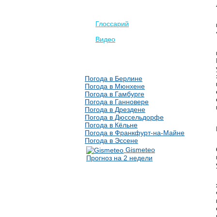
Глоссарий
Видео
Погода в Берлине
Погода в Мюнхене
Погода в Гамбурге
Погода в Ганновере
Погода в Дрездене
Погода в Дюссельдорфе
Погода в Кёльне
Погода в Франкфурт-на-Майне
Погода в Эссене
Gismeteo
Прогноз на 2 недели