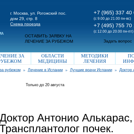
+7 (965) 337 40
г. Москва, ул. Рогожский пос.
дом 29, стр. 8
(с 9.00 до 21.00 пн-вс)
Схема проезда
+7 (495) 755 70
(с 12.00 до 20.00 пн-пт)
ОСТАВИТЬ ЗАЯВКУ НА
Задать вопрос
ЛЕЧЕНИЕ ЗА РУБЕЖОМ
ЕЧЕНИЕ ЗА
ОБЛАСТИ
МЕТОДИКИ
П
РУБЕЖОМ
МЕДИЦИНЫ
ЛЕЧЕНИЯ
ИНФ
за рубежом
Лечение в Испании
Лучшие врачи Испании
Доктор 
Только до 20
августа
Доктор Антонио Алькарас,
Трансплантолог почек.