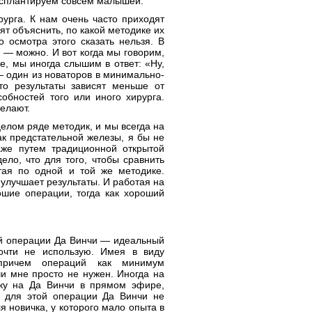
сплантируем совсем малышей.
рурга. К нам очень часто приходят
ят объяснить, по какой методике их
 осмотра этого сказать нельзя. В
— можно. И вот когда мы говорим,
ке, мы иногда слышим в ответ: «Ну,
— один из новаторов в минимально-
то результаты зависят меньше от
ностей того или иного хирурга.
делают.
елом ряде методик, и мы всегда на
ак предстательной железы, я бы не
е путем традиционной открытой
ело, что для того, чтобы сравнить
ая по одной и той же методике.
 улучшает результаты. И работая на
шие операции, тогда как хороший
й операции Да Винчи — идеальный
очти не использую. Имея в виду
причем операций как минимум
чи мне просто не нужен. Иногда на
чку на Да Винчи в прямом эфире,
для этой операции Да Винчи не
 новичка, у которого мало опыта в