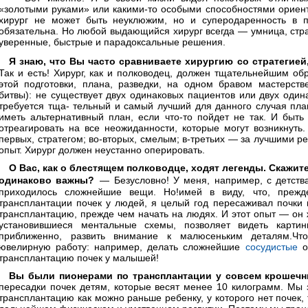
«золотыми руками» или какими-то особыми способностями ориента
хирург не может быть неуклюжим, но и суперодаренность в п
обязательна. Но любой выдающийся хирург всегда — умница, стр
уверенные, быстрые и парадоксальные решения.
Я знаю, что Вы часто сравниваете хирургию со стратегиеи
Так и есть! Хирург, как и полководец, должен тщательнейшим об
этой подготовки, плана, разведки, на одном бравом мастерст
битвы): не существует двух одинаковых пациентов или двух один
требуется тща- тельный и самый лучший для данного случая пл
иметь альтернативный план, если что-то пойдет не так. И быт
отреагировать на все неожиданности, которые могут возникнуть.
первых, стратегом; во-вторых, смелым; в-третьих — за лучшими р
опыт. Хирург должен неустанно оперировать.
О Вас, как о блестящем полководце, ходят легенды. Скажите
одинаково важны?
— Безусловно! У меня, например, с детств
приходилось сложнейшие вещи. Но!имей в виду, что, преж
трансплантации почек у людей, я целый год пересаживал почки
трансплантацию, прежде чем начать на людях. И этот опыт — он 
установившиеся ментальные схемы, позволяет видеть картин
приближенно, развить внимание к малюсеньким деталям.Чт
ювелирную работу: например, делать сложнейшие
сосудистые
о
трансплантацию почек у малышей!
Вы были пионерами по трансплантации у совсем крошечн
пересадки почек детям, которые весят менее 10 килограмм. Мы з
трансплантацию как можно раньше ребенку, у которого нет почек, 