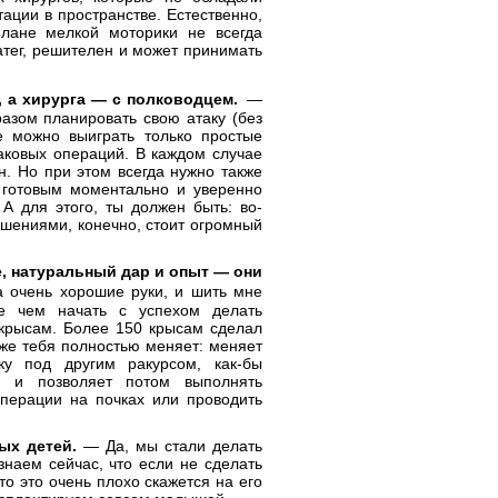
ции в пространстве. Естественно,
лане мелкой моторики не всегда
атег, решителен и может принимать
̆, а хирурга — с полководцем.
—
разом планировать свою атаку (без
ве можно выиграть только простые
аковых операций. В каждом случае
ан. Но при этом всегда нужно также
ь готовым моментально и уверенно
 А для этого, ты должен быть: во-
ешениями, конечно, стоит огромный
, натуральный дар и опыт — они
а очень хорошие руки, и шить мне
де чем начать с успехом делать
 крысам. Более 150 крысам сделал
же тебя полностью меняет: меняет
ку под другим ракурсом, как-бы
о и позволяет потом выполнять
перации на почках или проводить
ых детей.
— Да, мы стали делать
наем сейчас, что если не сделать
то это очень плохо скажется на его