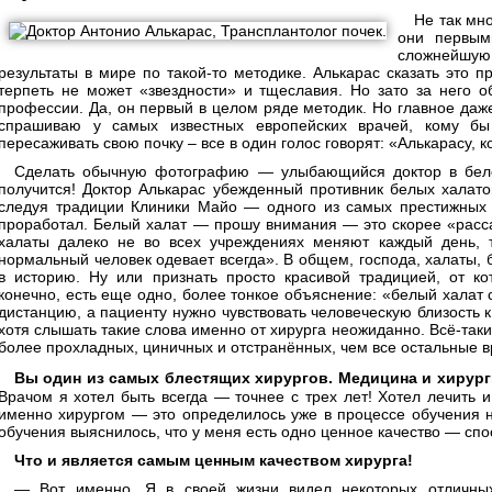
Не так мно
они первым
сложнейшую
результаты в мире по такой-то методике. Алькарас сказать это п
терпеть не может «звездности» и тщеславия. Но зато за него об
профессии. Да, он первый в целом ряде методик. Но главное даже,
спрашиваю у самых известных европейских врачей, кому б
пересаживать свою почку – все в один голос говорят: «Алькарасу, к
Сделать обычную фотографию — улыбающийся доктор в бело
получится! Доктор Алькарас убежденный противник белых халато
следуя традиции Клиники Майо — одного из самых престижных 
проработал. Белый халат — прошу внимания — это скорее «расса
халаты далеко не во всех учреждениях меняют каждый день, т
нормальный человек одевает всегда». В общем, господа, халаты,
в историю. Ну или признать просто красивой традицией, от ко
конечно, есть еще одно, более тонкое объяснение: «белый халат
дистанцию, а пациенту нужно чувствовать человеческую близость к
хотя слышать такие слова именно от хирурга неожиданно. Всё-таки
более прохладных, циничных и отстранённых, чем все остальные в
Вы один из самых блестящих хирургов. Медицина и хиру
Врачом я хотел быть всегда — точнее с трех лет! Хотел лечить и 
именно хирургом — это определилось уже в процессе обучения 
обучения выяснилось, что у меня есть одно ценное качество — сп
Что и является самым ценным качеством хирурга!
— Вот именно. Я в своей жизни видел некоторых отличных