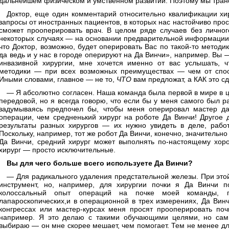
дальнейшем физическом и умственном развитии. Поэтому мы тран
Доктор, еще один комментарий относительно квалификации хи
запросы от иностранных пациентов, в которых нас настойчиво прос
сможет прооперировать врач. В целом ряде случаев без личного
некоторых случаях — на основании предварительной информации 
что Доктор, возможно, будет оперировать Вас по такой-то методи
да ведь и у нас в городе оперируют на Да Винчи», например. Вы 
инвазивной хирургии, мне хочется именно от вас услышать, ч
методики — при всех возможных преимуществах — чем от способ
Иными словами, главное — не то,
ЧТО
вам предложат, а КАК это с
— Я абсолютно согласен. Наша команда была первой в мире в ц
передовой, но я всегда говорю, что если бы у меня самого был р
задумываясь предпочел бы, чтобы меня оперировал мастер даж
операции, чем средненький хирург на роботе Да Винчи! Другое д
результаты разных хирургов — их нужно увидеть в деле, работ
Поскольку, например, тот же робот Да Винчи, конечно, значительно
Да Винчи, средний хирург может выполнять по-настоящему хоро
хирург — просто исключительные.
Вы для чего больше всего используете Да Винчи?
— Для радикального удаления предстательной железы. При это
инструмент, но, например, для хирургии почки я Да Винчи п
колоссальный опыт операций на почке моей команды, 
лапароскопических,и в операционной в трех измерениях, Да Вин
конгрессах или мастер-курсах меня просят прооперировать по
например. Я это делаю с такими обучающими целями, но сам 
выбираю — он мне скорее мешает, чем помогает. Тем не менее для