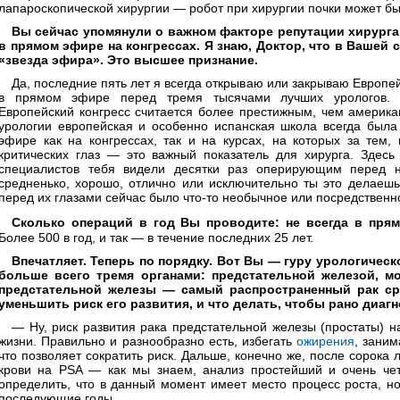
лапароскопической хирургии — робот при хирургии почки может б
Вы сейчас упомянули о важном факторе репутации хирург
в прямом эфире на конгрессах. Я знаю, Доктор, что в Вашеи
«звезда эфира». Это высшее признание.
Да, последние пять лет я всегда открываю или закрываю Европей
в прямом эфире перед тремя тысячами лучших урологов. Кс
Европейский конгресс считается более престижным, чем американс
урологии европейская и особенно испанская школа всегда был
эфире как на конгрессах, так и на курсах, на которых за тем,
критических глаз — это важный показатель для хирурга. Здес
специалистов тебя видели десятки раз оперирующим перед ни
средненько, хорошо, отлично или исключительно ты это делаешь.
перед их глазами сейчас было что-то необычное или посредственн
Сколько операций в год Вы проводите: не всегда в пря
Более 500 в год, и так — в течение последних 25 лет.
Впечатляет. Теперь по порядку. Вот Вы — гуру урологическо
больше всего тремя органами: предстательной железой, 
предстательной железы — самый распространенный рак с
уменьшить риск его развития, и что делать, чтобы рано диаг
— Ну, риск развития рака предстательной железы (простаты) 
жизни. Правильно и разнообразно есть, избегать
ожирения
, заним
что позволяет сократить риск. Дальше, конечно же, после сорока 
крови на PSA — как мы знаем, анализ простейший и очень чет
определить, что в данный момент имеет место процесс роста, н
последующие годы.