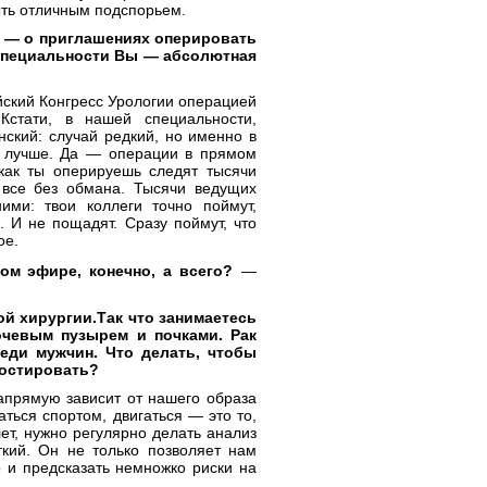
ыть отличным подспорьем.
а — о приглашениях оперировать
̆ специальности Вы — абсолютная
ский Конгресс Урологии операцией
тати, в нашей специальности,
кий: случай редкий, но именно в
а лучше. Да — операции в прямом
 как ты оперируешь следят тысячи
ь все без обмана. Тысячи ведущих
ми: твои коллеги точно поймут,
 И не пощадят. Сразу поймут, что
ое.
мом эфире, конечно, а всего?
—
й хирургии.Так что занимаетесь
мочевым пузырем и почками. Рак
реди мужчин. Что делать, чтобы
ностировать?
напрямую зависит от нашего образа
аться спортом, двигаться — это то,
лет, нужно регулярно делать анализ
кий. Он не только позволяет нам
о и предсказать немножко риски на