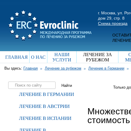
г. Москва, ул. Ро
дом 29, стр. 8
Схема проезда
ОСТАВИТ
ЛЕЧЕНИЕ
НАШИ
ЛЕЧЕНИЕ ЗА
ГЛАВНАЯ
О НАС
УСЛУГИ
РУБЕЖОМ
М
Вы здесь:
Главная
Лечение за рубежом
Лечение в Германии
Только д
ЛЕЧЕНИЕ В ГЕРМАНИИ
ЛЕЧЕНИЕ В АВСТРИИ
Множестве
стоимость
ЛЕЧЕНИЕ В ИСПАНИИ
ЛЕЧЕНИЕ В