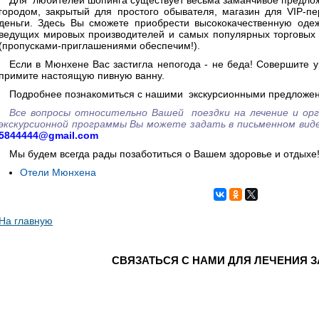
Для любителей шопинга существует весьма заманчивое предлож
городом, закрытый для простого обывателя, магазин для VIP-п
деньги. Здесь Вы сможете приобрести высококачественную одеж
ведущих мировых производителей и самых популярных торговых 
(пропусками-приглашениями обеспечим!).
Если в Мюнхене Вас застигла непогода - не беда! Совершите 
примите настоящую пивную ванну.
Подробнее познакомиться с нашими экскурсионными предложен
Все вопросы относительно Вашей поездки на лечение и орг
экскурсионной программы Вы можете задать в письменном виде,
5844444@gmail.com
Мы будем всегда рады позаботиться о Вашем здоровье и отдыхе
Отели Мюнхена
На главную
СВЯЗАТЬСЯ С НАМИ ДЛЯ ЛЕЧЕНИЯ 