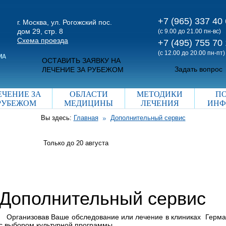
+7 (965) 337 40
г. Москва, ул. Рогожский пос.
дом 29, стр. 8
(с 9.00 до 21.00 пн-вс)
Схема проезда
+7 (495) 755 70
(с 12.00 до 20.00 пн-пт)
ОСТАВИТЬ ЗАЯВКУ НА
Задать вопрос
ЛЕЧЕНИЕ ЗА РУБЕЖОМ
ЕЧЕНИЕ ЗА
ОБЛАСТИ
МЕТОДИКИ
П
РУБЕЖОМ
МЕДИЦИНЫ
ЛЕЧЕНИЯ
ИНФ
Вы здесь:
Главная
Дополнительный сервис
Только до 20
августа
Дополнительный сервис
Организовав Ваше обследование или лечение в клиниках Герм
с выбором культурной программы.