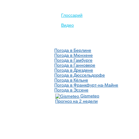
Глоссарий
Видео
Погода в Берлине
Погода в Мюнхене
Погода в Гамбурге
Погода в Ганновере
Погода в Дрездене
Погода в Дюссельдорфе
Погода в Кёльне
Погода в Франкфурт-на-Майне
Погода в Эссене
Gismeteo
Прогноз на 2 недели