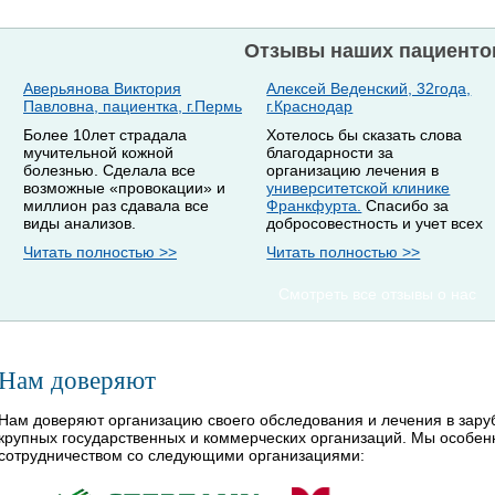
Отзывы наших пациенто
Аверьянова Виктория
Алексей Веденский, 32года,
Павловна, пациентка, г.Пермь
г.Краснодар
Более 10лет страдала
Хотелось бы сказать слова
мучительной кожной
благодарности за
болезнью. Сделала все
организацию лечения в
возможные «провокации» и
университетской клинике
миллион раз сдавала все
Франкфурта.
Спасибо за
виды анализов.
добросовестность и учет всех
Читать полностью >>
Читать полностью >>
Смотреть все отзывы о нас
Нам доверяют
Нам доверяют организацию своего обследования и лечения в зар
крупных государственных и коммерческих организаций. Мы особе
сотрудничеством со следующими организациями: