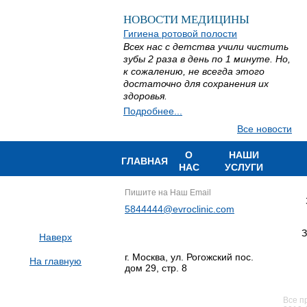
НОВОСТИ МЕДИЦИНЫ
Гигиена ротовой полости
Всех нас с детства учили чистить
зубы 2 раза в день по 1 минуте. Но,
к сожалению, не всегда этого
достаточно для сохранения их
здоровья.
Подробнее...
Все новости
О
НАШИ
ГЛАВНАЯ
НАС
УСЛУГИ
Пишите на Наш Email
5844444@evroclinic.com
З
Наверх
г. Москва, ул. Рогожский пос.
На главную
дом 29, стр. 8
Все п