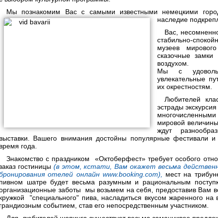
Мы познакомим Вас с самыми известными немецкими город
наследие подкре
Вас, несомненн
стабильно-спокой
музеев мирового
сказочные замки
воздухом.
Мы с удоволь
увлекательные пу
их окрестностям.
Любителей кла
эстрады экскурси
многочисленным
мировой величины
ждут разнообра
выставки. Вашего внимания достойны популярные фестивали и
время года.
Знакомство с праздником «Октоберфест» требует особого отн
заказ гостиницы
(в этом, кстати, Вам окажет весьма действе
бронирования отелей онлайн www.booking.com),
мест на трибуне
пивном шатре будет весьма разумным и рациональным поступ
организационные заботы мы возьмем на себя, предоставив Вам во
кружкой "специального" пива, насладиться вкусом жаренного на 
грандиозным событием, став его непосредственным участником.