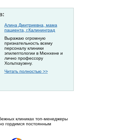
в:
Алина Дмитриевна, мама
пациента, г.Калининград
Выражаю огромную
признательность всему
персоналу клиники
эпилептологии в Мюнхене и
лично профессору
Хольтхаузену.
Читать полностью >>
убежных клиниках топ-менеджеры
нно гордимся постоянным