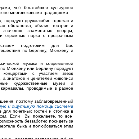
ами, чьё богатейшее культурное
плено
многовековыми традициями.
о, порадует дружелюбие горожан и
ная обстановка, обилие театров и
 значения, знаменитые дворцы,
 и огромные парки с прозрачным
ствием подготовим для Вас
тешествия по Берлину, Мюнхену и
ссической музыки и современной
я по Мюнхену или Берлину порадует
и концертами с участием звезд
, а знатоков и ценителей живописи
зные художественные музеи и
 карнавалы, проводимые в разное
ошения, поэтому заблаговременный
нную и ощутимую помощь система
 для почетных гостей и столика в
ком. Если Вы пожелаете, то все
зможность беззаботно посидеть за
вертеле быка и полюбоваться этим